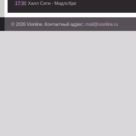
17:30
Халл Сити - Мидлсбро
© 2026 Vionline. Контактный адрес:
mail@vionline.ru