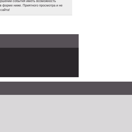
авершении события иметь возможность
в форме ниже. Приятного просмотра и не
сайта!