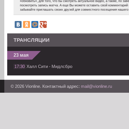
«обновить», для того, что бы смотреть актуальное видео, а также, по з
посмотреть запись матча. А еще Вы можете оставить свой комментарий 
забывайте приглашать своих друзей для совместного посещения нашего 
ТРАНСЛЯЦИИ
23 мая
17:30
Халл Сити - Мидлсбро
© 2026 Vionline. Контактный адрес:
mail@vionline.ru