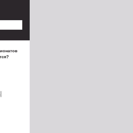
пионатов
тся?