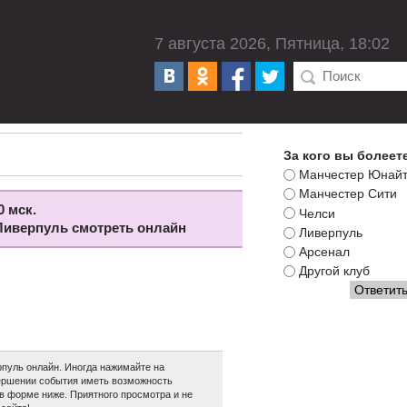
7 августа 2026, Пятница, 18:02
За кого вы болеет
Манчестер Юнай
Манчестер Сити
0 мск.
Челси
- Ливерпуль смотреть онлайн
Ливерпуль
Арсенал
Другой клуб
пуль онлайн. Иногда нажимайте на
авершении события иметь возможность
в форме ниже. Приятного просмотра и не