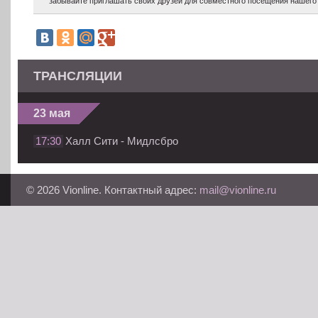
забывайте приглашать своих друзей для совместного посещения нашего 
ТРАНСЛЯЦИИ
23 мая
17:30
Халл Сити - Мидлсбро
© 2026 Vionline. Контактный адрес:
mail@vionline.ru