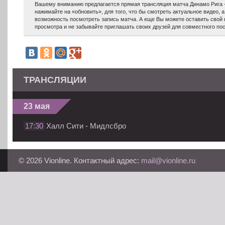
Вашему вниманию предлагается прямая трансляция матча Динамо Рига -
нажимайте на «обновить», для того, что бы смотреть актуальное видео, 
возможность посмотреть запись матча. А еще Вы можете оставить свой
просмотра и не забывайте приглашать своих друзей для совместного по
ТРАНСЛЯЦИИ
23 мая
17:30
Халл Сити - Мидлсбро
© 2026 Vionline. Контактный адрес:
mail@vionline.ru