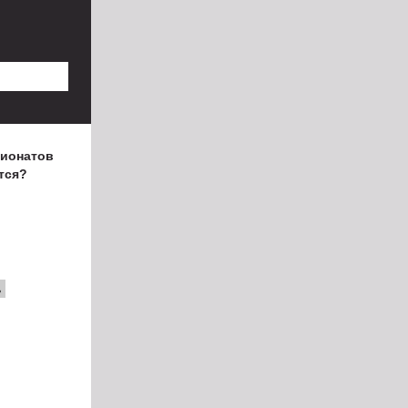
пионатов
тся?