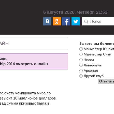
6 августа 2026, Четверг, 21:53
АЙН
За кого вы болеет
Манчестер Юнай
Манчестер Сити
мск.
Челси
ship 2014 смотреть онлайн
Ливерпуль
Арсенал
Другой клуб
по счету чемпионата мира по
превысит 10 миллионов долларов
азад сумма призовых была в