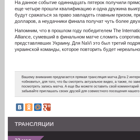
На данное событие одиннадцать пятерок получили прямо
еще четыре прошли квалификацию и одна дружина выиграл
будут сражаться за право завладеть главным призом, 
долларов, а неудачники финала получат чуть более дву
Напомним, что в прошлом году победителем The Internati
Alliance, сумевший в финальном матче сломить сопротивл
представлявших Украину. Для NaVi это был третий подр
украинской команды, которое повторить будет нереально
Вашему вниманию предлагается прямая трансляция матча Дота 2 интерн
«обновить», для того, что бы смотреть актуальное видео, а также, по з
посмотреть запись матча. А еще Вы можете оставить свой комментарий 
забывайте приглашать своих друзей для совместного посещения нашего 
ТРАНСЛЯЦИИ