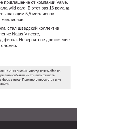
е приглашение от компании Valve,
а wild card. В этот раз 16 команд
превышающим 5,5 миллионов
х миллионов.
onal стал шведский коллектив
ение Natus Vincere,
яд финал. Невероятное достижение
 сложно.
ешнл 2014 онлайн. Иногда нажимайте на
авершении события иметь возможность
в форме ниже. Приятного просмотра и не
сайта!