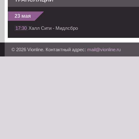
23 мая
17:30
Халл Сити - Мидлсбро
© 2026 Vionline. Контактный адрес:
mail@vionline.ru