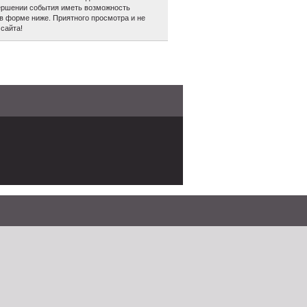
авершении события иметь возможность
в форме ниже. Приятного просмотра и не
сайта!