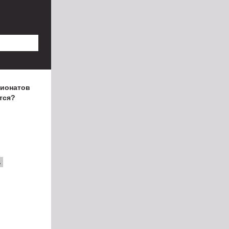
пионатов
тся?