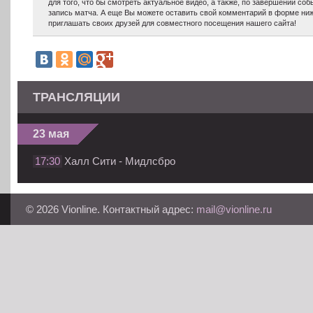
для того, что бы смотреть актуальное видео, а также, по завершении с
запись матча. А еще Вы можете оставить свой комментарий в форме ниж
приглашать своих друзей для совместного посещения нашего сайта!
ТРАНСЛЯЦИИ
23 мая
17:30
Халл Сити - Мидлсбро
© 2026 Vionline. Контактный адрес:
mail@vionline.ru