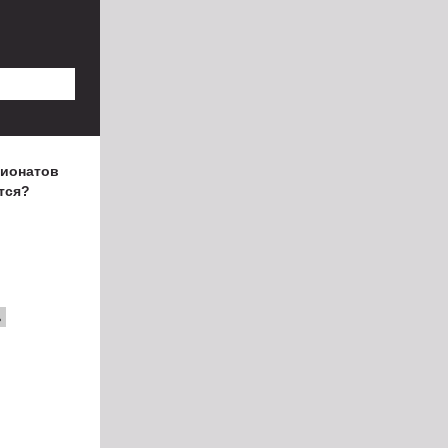
пионатов
тся?