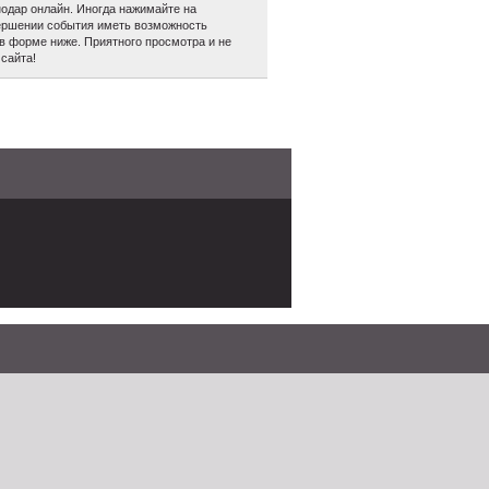
одар онлайн. Иногда нажимайте на
авершении события иметь возможность
в форме ниже. Приятного просмотра и не
сайта!