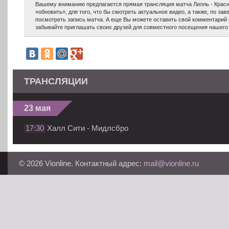
Вашему вниманию предлагается прямая трансляция матча Лилль - Красн
«обновить», для того, что бы смотреть актуальное видео, а также, по з
посмотреть запись матча. А еще Вы можете оставить свой комментарий 
забывайте приглашать своих друзей для совместного посещения нашего 
ТРАНСЛЯЦИИ
23 мая
17:30
Халл Сити - Мидлсбро
© 2026 Vionline. Контактный адрес:
mail@vionline.ru