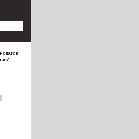
пионатов
тся?