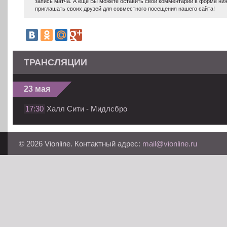
запись матча. А еще Вы можете оставить свой комментарий в форме ниж
приглашать своих друзей для совместного посещения нашего сайта!
ТРАНСЛЯЦИИ
23 мая
17:30
Халл Сити - Мидлсбро
© 2026 Vionline. Контактный адрес:
mail@vionline.ru