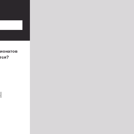
пионатов
тся?