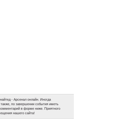
айтед - Арсенал онлайн. Иногда
а также, по завершении события иметь
 комментарий в форме ниже. Приятного
сещения нашего сайта!