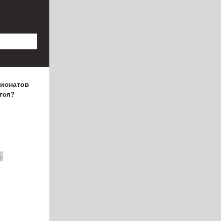
пионатов
тся?