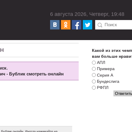
6 августа 2026, Четверг, 19:48
ЙН
Какой из этих чем
вам больше нрави
АПЛ
мск.
Примера
вич - Бублик смотреть онлайн
Серия А
Бундеслига
РФПЛ
Бублик онлайн. Иногда нажимайте на