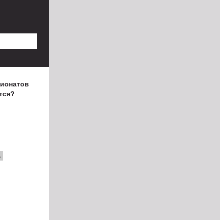
пионатов
тся?