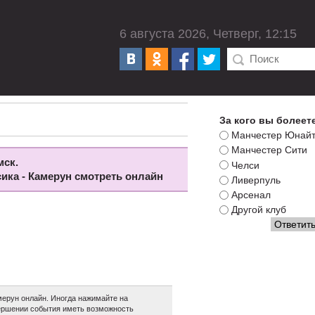
6 августа 2026, Четверг, 12:15
За кого вы болеет
Манчестер Юнай
Манчестер Сити
мск.
Челси
сика - Камерун смотреть онлайн
Ливерпуль
Арсенал
Другой клуб
ерун онлайн. Иногда нажимайте на
авершении события иметь возможность