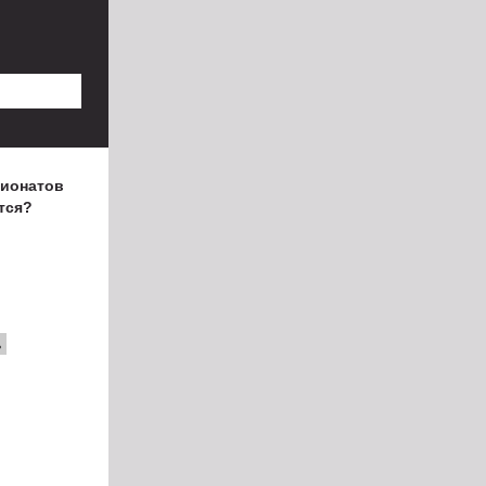
пионатов
тся?