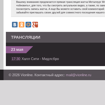
Вашему вниманию предлагается прямая трансляция матча Металлург Мг 
«обновить», для того, что бы смотреть актуальное видео, а также, по з
посмотреть запись матча. А еще Вы можете оставить свой комментарий 
забывайте приглашать своих друзей для совместного посещения нашего 
ТРАНСЛЯЦИИ
23 мая
17:30
Халл Сити - Мидлсбро
© 2026 Vionline. Контактный адрес:
mail@vionline.ru