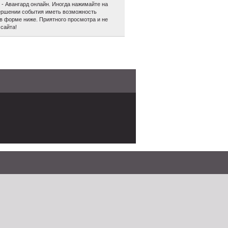
- Авангард онлайн. Иногда нажимайте на
авершении события иметь возможность
в форме ниже. Приятного просмотра и не
сайта!