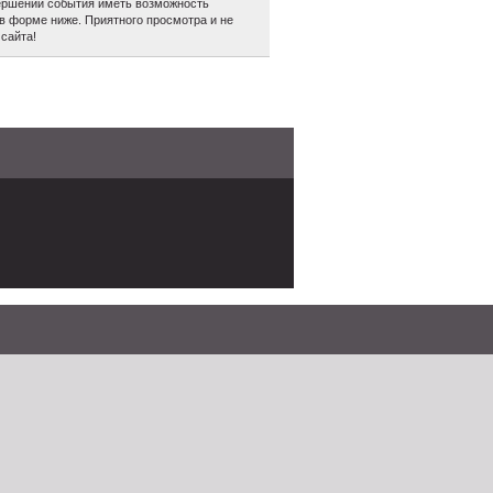
авершении события иметь возможность
в форме ниже. Приятного просмотра и не
сайта!