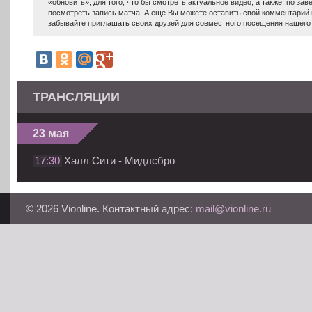
«обновить», для того, что бы смотреть актуальное видео, а также, по з
посмотреть запись матча. А еще Вы можете оставить свой комментарий 
забывайте приглашать своих друзей для совместного посещения нашего 
ТРАНСЛЯЦИИ
23 мая
17:30
Халл Сити - Мидлсбро
© 2026 Vionline. Контактный адрес:
mail@vionline.ru