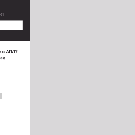
31
е в АПЛ?
тед