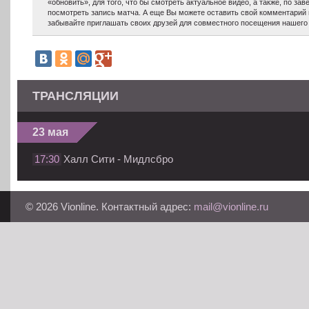
«обновить», для того, что бы смотреть актуальное видео, а также, по з
посмотреть запись матча. А еще Вы можете оставить свой комментарий 
забывайте приглашать своих друзей для совместного посещения нашего 
ТРАНСЛЯЦИИ
23 мая
17:30
Халл Сити - Мидлсбро
© 2026 Vionline. Контактный адрес:
mail@vionline.ru