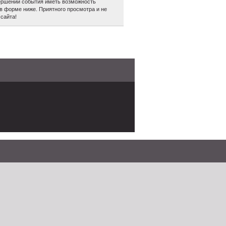
авершении события иметь возможность
в форме ниже. Приятного просмотра и не
сайта!