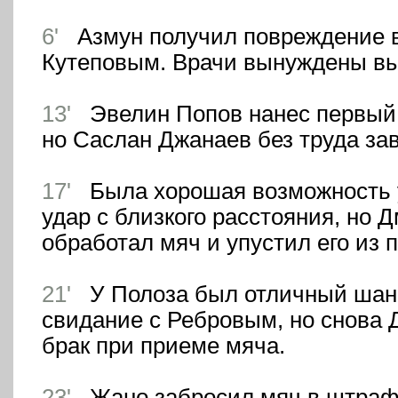
6'
Азмун получил повреждение в
Кутеповым. Врачи вынуждены вы
13'
Эвелин Попов нанес первый у
но Саслан Джанаев без труда за
17'
Была хорошая возможность у
удар с близкого расстояния, но 
обработал мяч и упустил его из п
21'
У Полоза был отличный шанс
свидание с Ребровым, но снова 
брак при приеме мяча.
23'
Жано забросил мяч в штраф