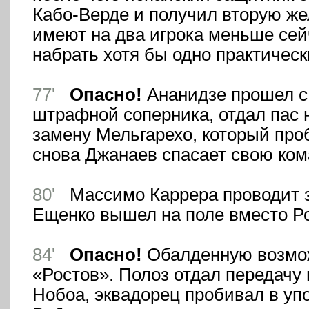
Кабо-Верде и получил вторую жел
имеют на два игрока меньше сей
набрать хотя бы одно практически
77'
Опасно!
Ананидзе прошел с
штрафной соперника, отдал пас
замену Мельгарехо, который проб
снова Джанаев спасает свою ком
80'
Массимо Каррера проводит з
Ещенко вышел на поле вместо Р
84'
Опасно!
Обалденную возмож
«Ростов». Полоз отдал передачу
Нобоа, эквадорец пробивал в уп