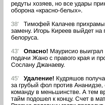
редуты хозяев, но все удары при
оборона «красно-белых».
38'
Тимофей Калачев прихрамыв
замену. Игорь Киреев выйдет на 
белоруса.
43'
Опасно!
Маурисио выиграл 
подачи Жано с правого края и пр
Сослану Джанаеву.
45'
Удаление!
Кудряшов получае
за грубый фол против Ананидзе,
команду в меньшинстве. А тем 
тайм подошел к концу. Счет в мат