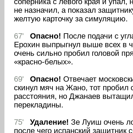
соперника с левого края и упал, 
не назначил, а показал защитни
желтую карточку за симуляцию.
67'
Опасно!
После подачи с угл
Ерохин выпрыгнул выше всех в 
очень сильно пробил головой пря
«красно-белых».
69'
Опасно!
Отвечает московски
скинул мяч на Жано, тот пробил 
расстояния, но Джанаев вытащил
перекладины.
75'
Удаление!
Зе Луиш очень ло
после чего испанский защитник 