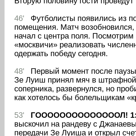
Вторую половину гости проведут
46'
Футболисты появились из по
помещения. Матч возобновился,
начал с центра поля. Посмотрим
«москвичи» реализовать численн
одержать победу сегодня.
48'
Первый момент после паузы 
Зе Луиш принял мяч в штрафно
соперника, развернулся, но проб
как хотелось бы болельщикам «к
53'
ГООООООООООООООЛ! 1:
выскочил на рандеву с Джанаев
передачи Зе Луиша и открыл счет