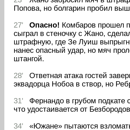
Попова, но болгарин пробил выш
27'
Опасно!
Комбаров прошел п
сыграл в стеночку с Жано, сдела
штрафную, где Зе Луиш выпрыгн
нанес опасный удар, но мяч прол
штангой.
28'
Ответная атака гостей заве
эквадорца Нобоа в створ, но Реб
31'
Фернандо в грубом подкате с
что удостаивается от Безбородов
34'
«Южане» пытаются взломать