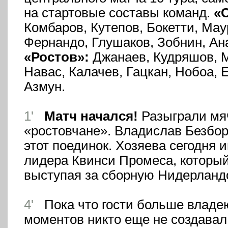
на стартовые составы команд.
«
Комбаров, Кутепов, Бокетти, Мау
Фернандо, Глушаков, Зобнин, Ан
«Ростов»:
Джанаев, Кудряшов, М
Навас, Калачев, Гацкан, Нобоа, 
Азмун.
1'
Матч начался!
Разыграли мяч
«ростовчане». Владислав Безбор
этот поединок. Хозяева сегодня и
лидера Квинси Промеса, который
выступая за сборную Нидерланд
4'
Пока что гости больше владе
моментов никто еще не создавал