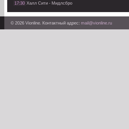
17:30
Халл Сити - Мидлсбро
© 2026 Vionline. Контактный адрес:
mail@vionline.ru