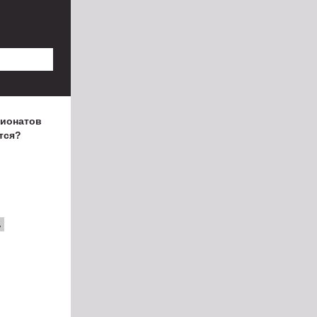
пионатов
тся?