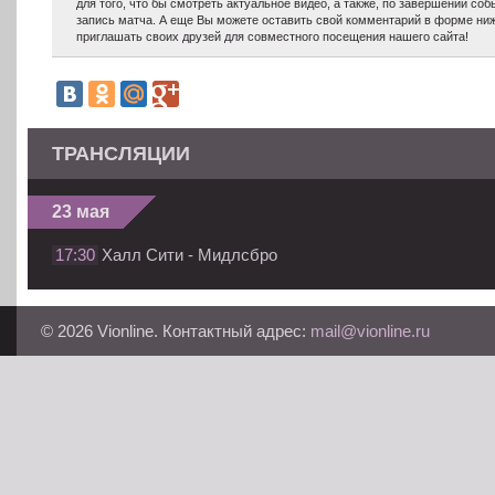
для того, что бы смотреть актуальное видео, а также, по завершении с
запись матча. А еще Вы можете оставить свой комментарий в форме ниж
приглашать своих друзей для совместного посещения нашего сайта!
ТРАНСЛЯЦИИ
23 мая
17:30
Халл Сити - Мидлсбро
© 2026 Vionline. Контактный адрес:
mail@vionline.ru