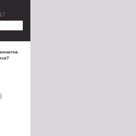
17
пионатов
тся?