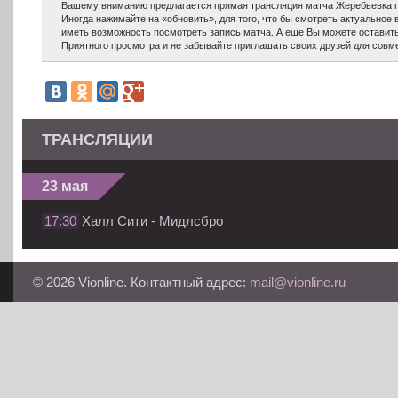
Вашему вниманию предлагается прямая трансляция матча Жеребьевка гр
Иногда нажимайте на «обновить», для того, что бы смотреть актуальное 
иметь возможность посмотреть запись матча. А еще Вы можете оставит
Приятного просмотра и не забывайте приглашать своих друзей для совм
ТРАНСЛЯЦИИ
23 мая
17:30
Халл Сити - Мидлсбро
© 2026 Vionline. Контактный адрес:
mail@vionline.ru