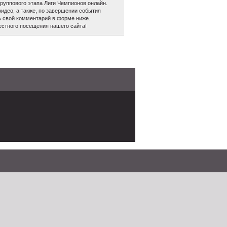
уппового этапа Лиги Чемпионов онлайн.
видео, а также, по завершении события
ь свой комментарий в форме ниже.
естного посещения нашего сайта!